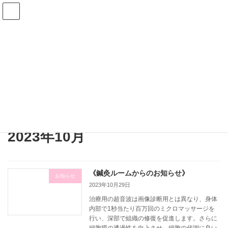
コ
ナ
ン
ビ
テ
ゲ
ン
ー
ツ
シ
へ
ョ
ブログ
ス
ン
キ
に
ッ
移
プ
動
HOME
ブログ
2023年10月
2023年10月
《鍼灸ルームからのお知らせ》
お知らせ
2023年10月29日
治療用の超音波は画像診断用とは異なり、身体
内部で1秒当たり百万回のミクロマッサージを
行い、深部で組織の修復を促進します。さらに
細胞膜の透過性を向上させ、細胞の代謝に良い