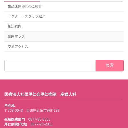
生殖医療部門のご紹介
ドクター・スタッフ紹介
施設案内
館内マップ
交通アクセス
検
索:
医療法人社団厚仁会厚仁病院 産婦人科
所在地
〒763-0043 香川県丸亀市通町133
生殖医療部門
0877-85-5353
厚仁病院(代表)
0877-23-2311