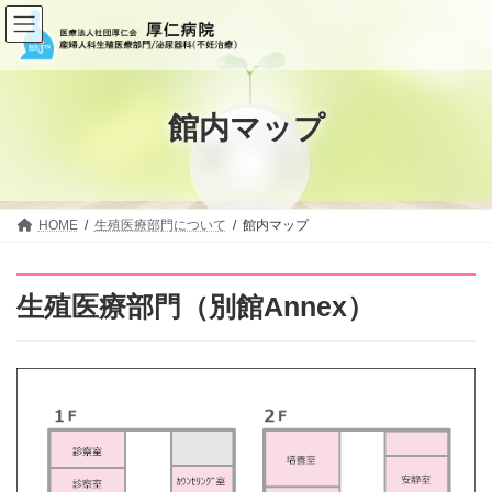
コ
ナ
ン
ビ
テ
ゲ
ン
ー
ツ
シ
へ
ョ
館内マップ
ス
ン
キ
に
ッ
移
プ
動
HOME
生殖医療部門について
館内マップ
生殖医療部門（別館Annex）