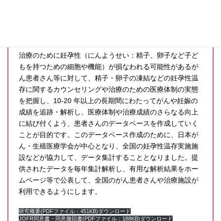
解析
研究目的
治療のために妊孕性（にんようせい：精子、卵子など子ど
もを持つための細胞や機能）が損なわれる可能性があるが
ん患者さん等に対して、精子・卵子の凍結などの妊孕性温
存に関するカウンセリングや治療のための医療体制の実態
を把握し、10-20 年以上の長期間にわたってがんや妊娠の
成績を追跡・解析し、医療体制や治療成績のさらなる向上
に結び付くよう、患者さんのデータベースを作成していく
ことが目的です。このデータベース作成のために、日本が
ん・生殖医療学会が中心となり、全国の妊孕性温存実施施
設などが協力して、データ集計することとなりました。提
供されたデータを毎年集計解析し、有用な解析結果をホー
ムページ等で公表して、全国のがん患者さんや治療施設が
利用できるようにします。
研究概要(PDFファイル：451KB)ダウンロード
JOFR同意書・同意撤回書(PDFファイル：188KB)ダウンロード