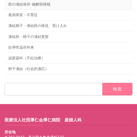
胚の凍結保存･融解胚移植
着床障害・不育症
凍結精子・凍結胚の移送、受け入れ
凍結胚・精子の凍結更新
妊孕性温存外来
泌尿器科（不妊治療）
卵子凍結（社会的適応）
検
索:
医療法人社団厚仁会厚仁病院 産婦人科
所在地