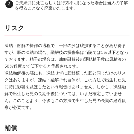
ご夫婦共に死亡もしくは行方不明になった場合は当人の了解
を得ることなく廃棄いたします。
リスク
凍結・融解の操作の過程で、一部の胚は破損することがあり得ま
すが、胚の凍結の場合、融解後の損傷率は当院では1％以下となっ
ております。精子の場合は、凍結融解後の運動精子数は原精液の
50％程度まで低下すると予想されます。
凍結融解後の胚にも、凍結せずに胚移植した胚と同じだけのリス
クはありますが、凍結・融解それ自体が、この方法で出生した児
に特に影響を及ぼしたという報告はありません。しかし、凍結融
解で出生した児の長期予後については、いまだ確定していませ
ん。このことより、今後もこの方法で出生した児の長期の経過観
察が必要です。
補償