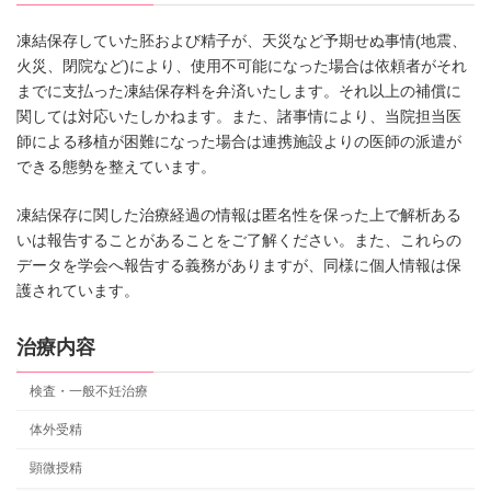
凍結保存していた胚および精子が、天災など予期せぬ事情(地震、
火災、閉院など)により、使用不可能になった場合は依頼者がそれ
までに支払った凍結保存料を弁済いたします。それ以上の補償に
関しては対応いたしかねます。また、諸事情により、当院担当医
師による移植が困難になった場合は連携施設よりの医師の派遣が
できる態勢を整えています。
凍結保存に関した治療経過の情報は匿名性を保った上で解析ある
いは報告することがあることをご了解ください。また、これらの
データを学会へ報告する義務がありますが、同様に個人情報は保
護されています。
治療内容
検査・一般不妊治療
体外受精
顕微授精