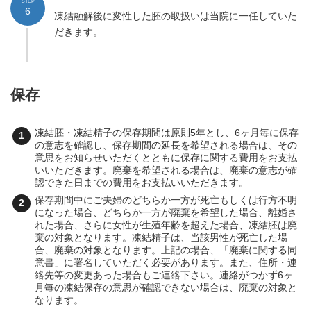
STEP
6
凍結融解後に変性した胚の取扱いは当院に一任していた
だきます。
保存
凍結胚・凍結精子の保存期間は原則5年とし、6ヶ月毎に保存
の意志を確認し、保存期間の延長を希望される場合は、その
意思をお知らせいただくとともに保存に関する費用をお支払
いいただきます。廃棄を希望される場合は、廃棄の意志が確
認できた日までの費用をお支払いいただきます。
保存期間中にご夫婦のどちらか一方が死亡もしくは行方不明
になった場合、どちらか一方が廃棄を希望した場合、離婚さ
れた場合、さらに女性が生殖年齢を超えた場合、凍結胚は廃
棄の対象となります。凍結精子は、当該男性が死亡した場
合、廃棄の対象となります。上記の場合、「廃棄に関する同
意書」に署名していただく必要があります。また、住所・連
絡先等の変更あった場合もご連絡下さい。連絡がつかず6ヶ
月毎の凍結保存の意思が確認できない場合は、廃棄の対象と
なります。