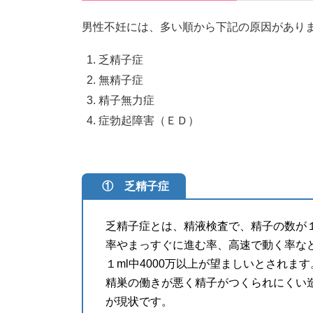
男性不妊には、多い順から下記の原因があり
乏精子症
無精子症
精子無力症
症勃起障害（ＥＤ）
① 乏精子症
乏精子症とは、精液検査で、精子の数が１
率やまっすぐに進む率、高速で動く率な
１ml中4000万以上が望ましいとされ
精巣の働きが悪く精子がつくられにくい
が現状です。