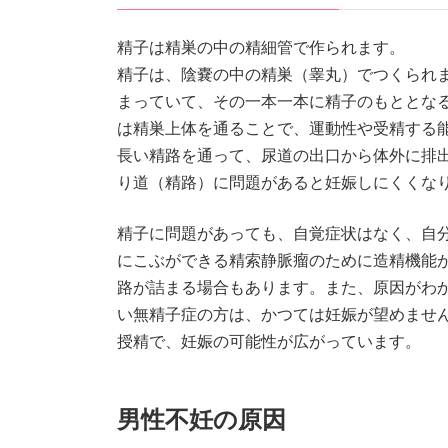
精子は精巣の中の精細管で作られます。
精子は、陰嚢の中の精巣（睾丸）でつくられま
まっていて、その一本一本に精子のもととなる
は精巣上体を通ることで、運動性や受精する能
長い精路を通って、尿道の出口から体外に排出
り道（精路）に問題があると妊娠しにくくな
精子に問題があっても、自覚症状はなく、自
にこぶができる精索静脈瘤のために造精機能
路が詰まる場合もあります。また、原因がわ
い無精子症の方は、かつては妊娠が望めません
授精で、妊娠の可能性が広がっています。
男性不妊の原因