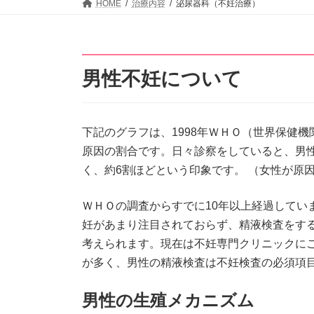
HOME
治療内容
泌尿器科（不妊治療）
男性不妊について
下記のグラフは、1998年ＷＨＯ（世界保健
原因の割合です。日々診察をしていると、男
く、約6割ほどという印象です。 （女性が原
ＷＨＯの調査からすでに10年以上経過してい
妊があまり注目されておらず、精液検査をす
考えられます。現在は不妊専門クリニックに
が多く、男性の精液検査は不妊検査の必須項
男性の生殖メカニズム