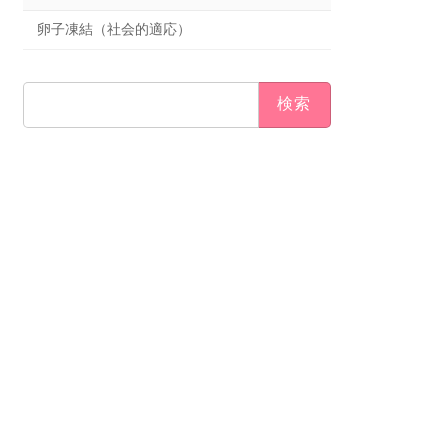
卵子凍結（社会的適応）
検
索: