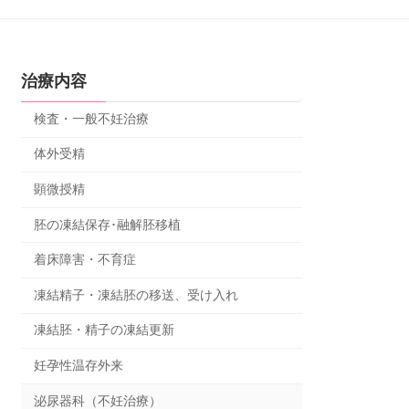
治療内容
検査・一般不妊治療
体外受精
顕微授精
胚の凍結保存･融解胚移植
着床障害・不育症
凍結精子・凍結胚の移送、受け入れ
凍結胚・精子の凍結更新
妊孕性温存外来
泌尿器科（不妊治療）