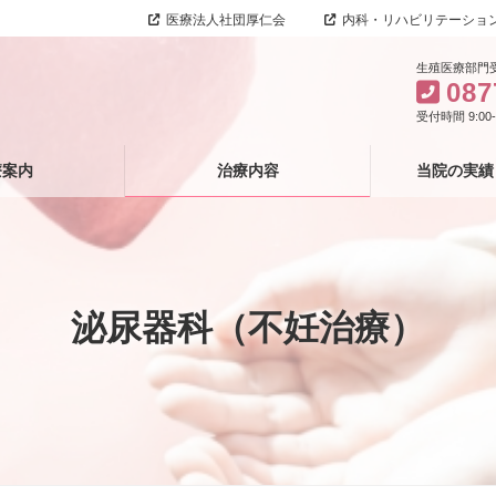
医療法人社団厚仁会
内科・リハビリテーショ
生殖医療部門
087
受付時間 9:00
療案内
治療内容
当院の実績
泌尿器科（不妊治療）