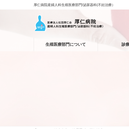
コ
ナ
厚仁病院産婦人科生殖医療部門/泌尿器科(不妊治療）
ン
ビ
テ
ゲ
ン
ー
ツ
シ
へ
ョ
ス
ン
生殖医療部門について
診
キ
に
ッ
移
プ
動