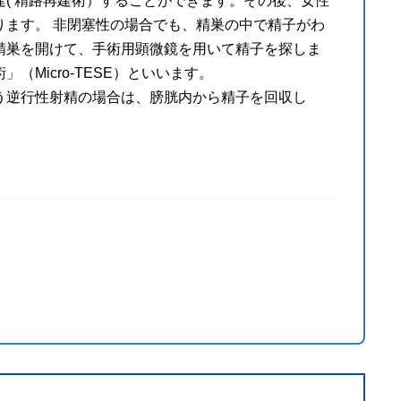
( 精路再建術）することができます。その後、女性
ります。 非閉塞性の場合でも、精巣の中で精子がわ
精巣を開けて、手術用顕微鏡を用いて精子を探しま
Micro-TESE）といいます。
う逆行性射精の場合は、膀胱内から精子を回収し