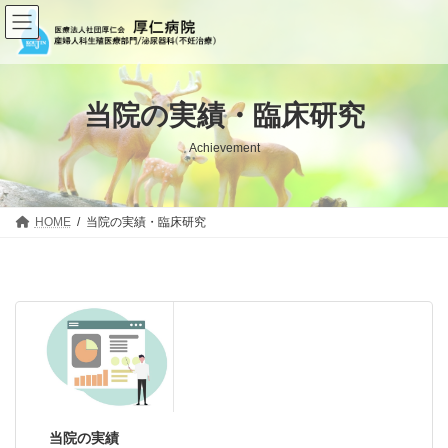
コ
ナ
ン
ビ
テ
ゲ
ン
ー
ツ
シ
へ
ョ
当院の実績・臨床研究
ス
ン
キ
に
Achievement
ッ
移
プ
動
HOME
当院の実績・臨床研究
当院の実績