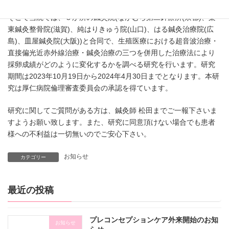
そこで当院では、５か所の鍼灸院(なかむら第二針療所(京都)、栗
東鍼灸整骨院(滋賀)、純はりきゅう院(山口)、はる鍼灸治療院(広
島)、皿屋鍼灸院(大阪))と合同で、生殖医療における超音波治療・
直接偏光近赤外線治療・鍼灸治療の三つを併用した治療法により
採卵成績がどのように変化するかを調べる研究を行います。研究
期間は2023年10月19日から2024年4月30日までとなります。本研
究は厚仁病院倫理審査委員会の承認を得ています。
研究に関してご質問がある方は、鍼灸師 松田までご一報下さいま
すようお願い致します。また、研究に同意頂けない場合でも患者
様への不利益は一切無いのでご安心下さい。
お知らせ
カテゴリー
最近の投稿
プレコンセプションケア外来開始のお知
お知らせ